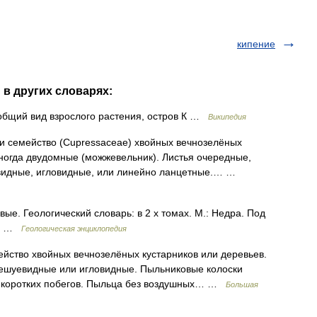
кипение
 в других словарях:
общий вид взрослого растения, остров К …
Википедия
 и семейство (Cupressaceae) хвойных вечнозелёных
ногда двудомные (можжевельник). Листья очередные,
уевидные, игловидные, или линейно ланцетные.… …
ые. Геологический словарь: в 2 х томах. М.: Недра. Под
78 …
Геологическая энциклопедия
во хвойных вечнозелёных кустарников или деревьев.
 чешуевидные или игловидные. Пыльниковые колоски
х коротких побегов. Пыльца без воздушных… …
Большая