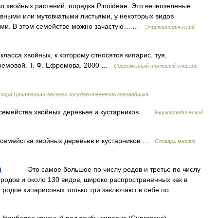
о хвойных растений, порядка Pinoideae. Это вечнозеленые
ивными или мутовчатыми листьями, у некоторых видов
тыми. В этом семействе можно зачастую… …
Энциклопедический
ласса хвойных, к которому относятся кипарис, туя,
фремовой. Т. Ф. Ефремова. 2000 …
Современный толковый словарь
лора Центрально-лесного государственного заповедника
 семейства хвойных деревьев и кустарников …
Энциклопедический
е семейства хвойных деревьев и кустарников …
Словарь многих
)
— Это самое большое по числу родов и третье по числу
родов и около 130 видов, широко распространенных как в
9 родов кипарисовых только три заключают в себе по… …