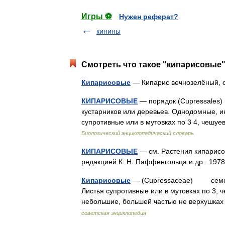
Игры ⚽
Нужен реферат?
кинины
Смотреть что такое "кипарисовые"
Кипарисовые
— Кипарис вечнозелёный, 
КИПАРИСОВЫЕ
— порядок (Cupressales)
кустарников или деревьев. Однодомные, и
супротивные или в мутовках по 3 4, чеш
Биологический энциклопедический словарь
КИПАРИСОВЫЕ
— см. Растения кипарисов
редакцией К. Н. Паффенгольца и др.. 19
Кипарисовые
— (Cupressaceae) семейст
Листья супротивные или в мутовках по 3,
небольшие, большей частью не верхушка
советская энциклопедия