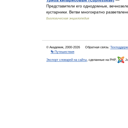
Триба кипарисовые (Cupresseae)
— Наи
Представители его однодомные, вечнозел
кустарники. Ветви многократно разветвле
Биологическая энциклопедия
© Академик, 2000-2026
Обратная связь:
Техподдерж
👣 Путешествия
Экспорт словарей на сайты
, сделанные на PHP,
Jo