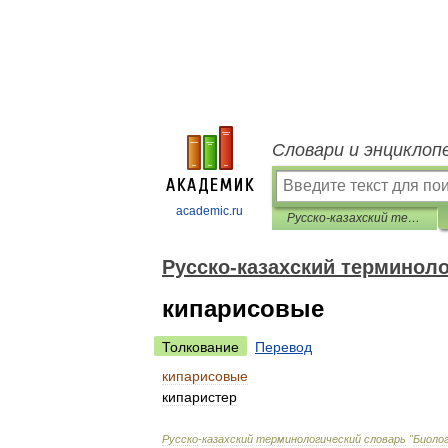
Словари и энциклоп
academic.ru
Русско-казахский терминологический словарь "Биология"
Русско-казахский терминол
кипарисовые
Толкование
Перевод
кипарисовые
кипаристер
Русско
-
казахский
терминологический
словарь
"
Биоло