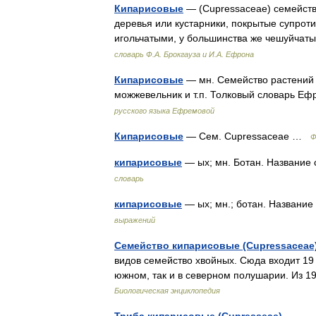
Кипарисовые
— (Cupressaceae) семейств
деревья или кустарники, покрытые супрот
игольчатыми, у большинства же чешуйча
словарь Ф.А. Брокгауза и И.А. Ефрона
Кипарисовые
— мн. Семейство растений к
можжевельник и т.п. Толковый словарь Е
русского языка Ефремовой
Кипарисовые
— Сем. Cupressaceae …
Ф
кипарисовые
— ых; мн. Ботан. Название
словарь
кипарисовые
— ых; мн.; ботан. Названи
выражений
Семейство кипарисовые (Cupressaceae
видов семейство хвойных. Сюда входит 19 
южном, так и в северном полушарии. Из 1
Биологическая энциклопедия