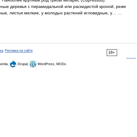
более крупный род трибы кипарис (Cupressus).
еные деревья с пирамидальной или раскидистой кроной, реже
нные, листья мелкие, у молодых растений игловидные, у… …
ка
,
Реклама на сайте
18+
omla,
Drupal,
WordPress, MODx.