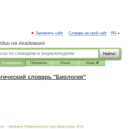
Запомнить сайт
Словарь на свой сайт
RU
едии на Академике
Найти!
Толкования
Переводы
Книги
Игры ⚽
огический словарь "Биология"
гия
". -
Академия
Педагогических
Наук
Казахстана
.
2014
.